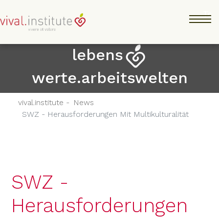
Direkt
Tog
zum
Inhalt
lebens
werte.arbeitswelten
vival.institute -
News
SWZ - Herausforderungen Mit Multikulturalität
SWZ -
Herausforderungen