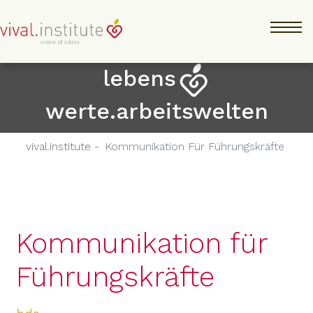
Skip
Tog
to
main
content
lebens
werte.arbeitswelten
vival.institute -
Kommunikation Für Führungskräfte
Kommunikation für
Führungskräfte