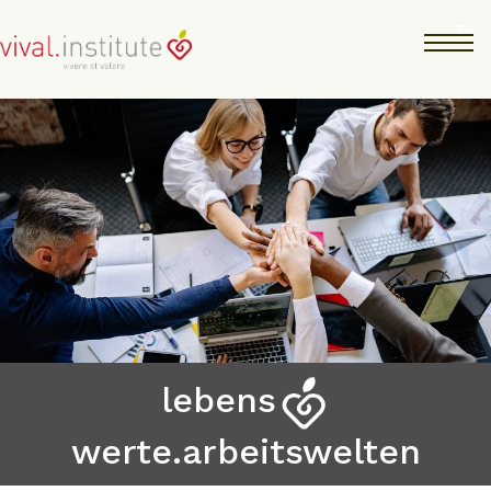
Skip
Tog
to
main
content
lebens
werte.arbeitswelten