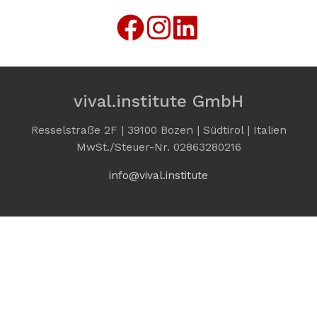
vival.institute GmbH
Resselstraße 2F | 39100 Bozen | Südtirol | Italien
MwSt./Steuer-Nr. 02863280216
info@vival.institute