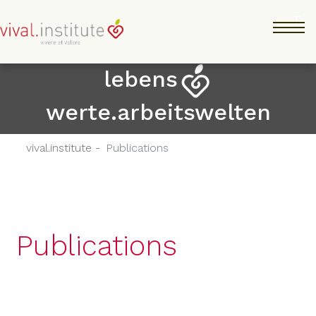
Skip
Tog
to
main
content
lebens
werte.arbeitswelten
vival.institute -
Publications
Publications