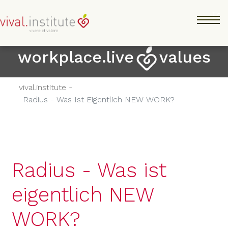
Salta
Tog
al
contenuto
principale
workplace.live
values
vival.institute -
Radius - Was Ist Eigentlich NEW WORK?
Radius - Was ist
eigentlich NEW
WORK?